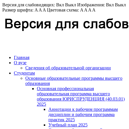
Версия для слабовидящих:
Вкл
Выкл
Изображения:
Вкл
Выкл
Размер шрифта:
A
A
A
Цветовая схема:
A
A
A
A
Главная
О вузе
Сведения об образовательной организации
Студентам
Основные образовательные программы высшего
образования
Основная профессиональная
образовательная программа высшего
образования ЮРИСПРУДЕНЦИЯ (40.03.01)
2025
Аннотации к рабочим программам
дисциплин и рабочим программа
практик 2025
Учебный план 2025